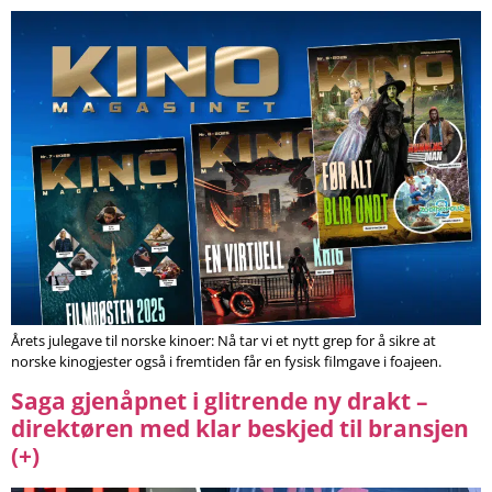
Årets julegave til norske kinoer: Nå tar vi et nytt grep for å sikre at
norske kinogjester også i fremtiden får en fysisk filmgave i foajeen.
Saga gjenåpnet i glitrende ny drakt –
direktøren med klar beskjed til bransjen
(+)