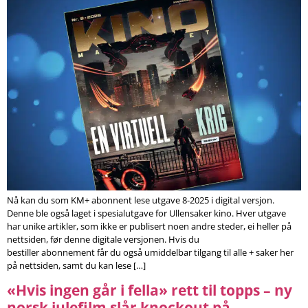
Nå kan du som KM+ abonnent lese utgave 8-2025 i digital versjon.
Denne ble også laget i spesialutgave for Ullensaker kino. Hver utgave
har unike artikler, som ikke er publisert noen andre steder, ei heller på
nettsiden, før denne digitale versjonen. Hvis du
bestiller abonnement får du også umiddelbar tilgang til alle + saker her
på nettsiden, samt du kan lese […]
«Hvis ingen går i fella» rett til topps – ny
norsk julefilm slår knockout på