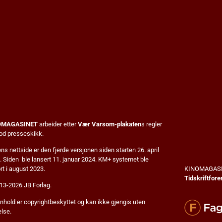
OMAGASINET
arbeider etter
Vær Varsom-plakaten
s regler
god presseskikk.
s nettside er den fjerde versjonen siden starten 26. april
. Siden ble lansert 11. januar 2024. KM+ systemet ble
KINOMAGASI
rt i august 2023.
Tidskriftfore
13-2026 JB Forlag.
nnhold er copyrightbeskyttet og kan ikke gjengis uten
else.