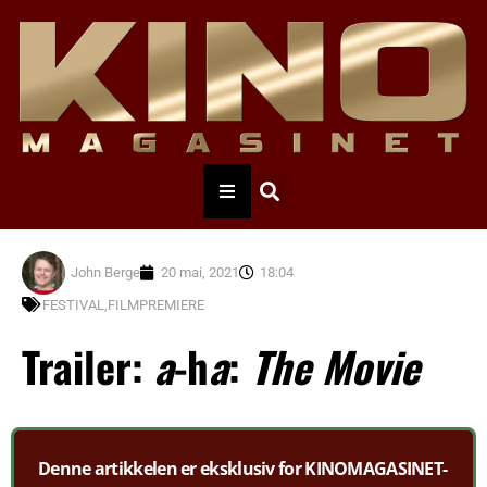
John Berge
20 mai, 2021
18:04
FESTIVAL,FILMPREMIERE
Trailer:
a
-h
a
:
The Movie
Denne artikkelen er eksklusiv for KINOMAGASINET-