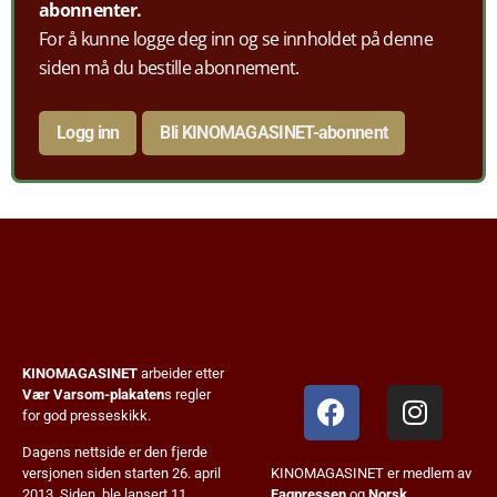
abonnenter.
For å kunne logge deg inn og se innholdet på denne
siden må du bestille abonnement.
Logg inn
Bli KINOMAGASINET-abonnent
KINOMAGASINET
arbeider etter
Vær Varsom-plakaten
s regler
for god presseskikk.
Dagens nettside er den fjerde
KINOMAGASINET er medlem av
versjonen siden starten 26. april
Fagpressen
og
Norsk
2013. Siden ble lansert 11.