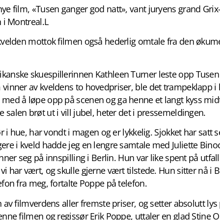
ye film, «Tusen ganger god natt», vant juryens grand Grix
n i Montreal.L
 kvelden mottok filmen også hederlig omtale fra den økum
kanske skuespillerinnen Kathleen Turner leste opp Tusen
vinner av kveldens to hovedpriser, ble det trampeklapp i 
 med å løpe opp på scenen og ga henne et langt kyss mid
salen brøt ut i vill jubel, heter det i pressemeldingen.
ør i hue, har vondt i magen og er lykkelig. Sjokket har satt s
gere i kveld hadde jeg en lengre samtale med Juliette Bin
nner seg på innspilling i Berlin. Hun var like spent på utfall
i har vært, og skulle gjerne vært tilstede. Hun sitter nå i B
efon fra meg, fortalte Poppe på telefon.
n av filmverdens aller fremste priser, og setter absolutt ly
enne filmen og regissør Erik Poppe, uttaler en glad Stine 