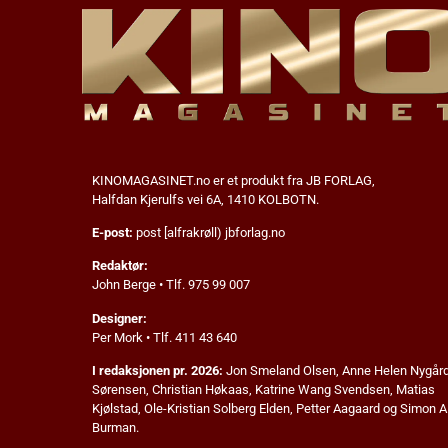
KINOMAGASINET.no
er et produkt fra JB FORLAG,
Halfdan Kjerulfs vei 6A, 1410 KOLBOTN.
E-post:
post [alfrakrøll) jbforlag.no
Redaktør:
John Berge • Tlf. 975 99 007
Designer:
Per Mork • Tlf. 411 43 640
I redaksjonen pr. 2026:
Jon Smeland Olsen,
Anne Helen Nygår
Sørensen, Christian Høkaas, Katrine Wang Svendsen, Matias
Kjølstad,
Ole-Kristian Solberg Elden,
Petter Aagaard
og Simon A
Burman.