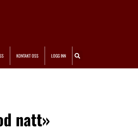
SS
KONTAKT OSS
LOGG INN
od natt»