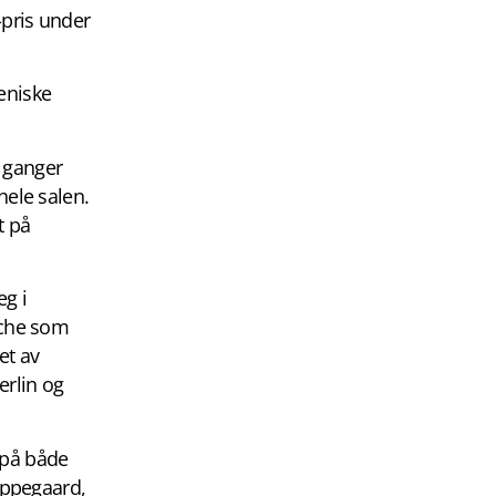
-pris under
eniske
 ganger
hele salen.
t på
eg i
oche som
et av
erlin og
s på både
Oppegaard,