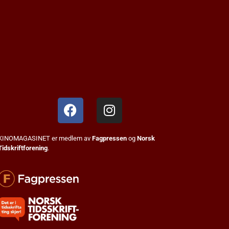
KINOMAGASINET er medlem av
Fagpressen
og
Norsk
Tidskriftforening
.