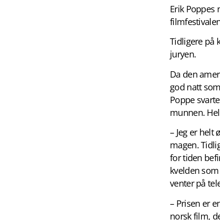
Erik Poppes n
filmfestivale
Tidligere på
juryen.
Da den ameri
god natt som 
Poppe svarte
munnen. Hele 
– Jeg er helt 
magen. Tidli
for tiden befi
kvelden som v
venter på tel
– Prisen er e
norsk film, d