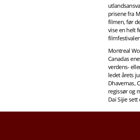
utlandsansvar
prisene fra M
filmen, før 
vise en helt 
filmfestivale
Montreal Worl
Canadas enes
verdens- elle
ledet årets 
Dhavernas, C
regissør og m
Dai Sijie set