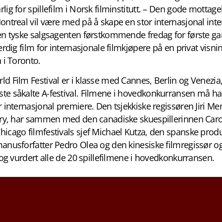
lig for spillefilm i Norsk filminstitutt. – Den gode mottag
ontreal vil være med på å skape en stor internasjonal inte
den tyske salgsagenten førstkommende fredag for første ga
ferdig film for internasjonale filmkjøpere på en privat visn
n i Toronto.
d Film Festival er i klasse med Cannes, Berlin og Venezia,
te såkalte A-festival. Filmene i hovedkonkurransen må ha
r internasjonal premiere. Den tsjekkiske regissøren Jiri M
jury, har sammen med den canadiske skuespillerinnen Caro
hicago filmfestivals sjef Michael Kutza, den spanske prod
anusforfatter Pedro Olea og den kinesiske filmregissør og
t og vurdert alle de 20 spillefilmene i hovedkonkurransen.