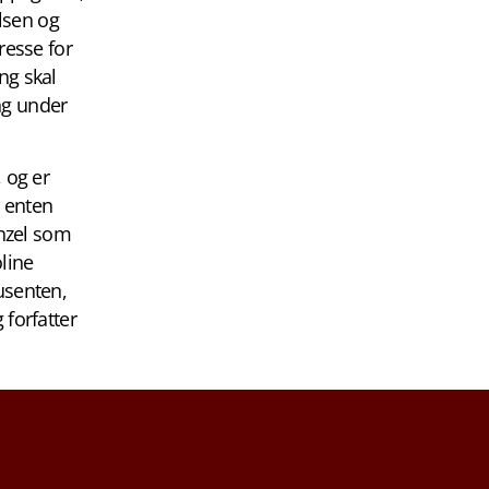
elsen og
resse for
ng skal
ing under
 og er
 enten
enzel som
line
usenten,
 forfatter