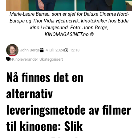
Marie-Laure Barrau, som er sjef for Deluxe Cinema Nord-
Europa og Thor Vidar Hjelmervik, kinotekniker hos Edda
kino i Haugesund. Foto: John Berge,
KINOMAGASINET.no ©
John Berge
4 juli, 2024
12:18
Kinoleverandør
,
Ukategorisert
Nå finnes det en
alternativ
leveringsmetode av filmer
til kinoene: Slik