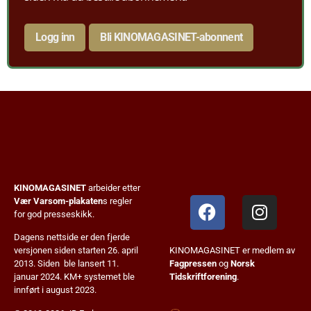
Logg inn
Bli KINOMAGASINET-abonnent
KINOMAGASINET
arbeider etter
Vær Varsom-plakaten
s regler
for god presseskikk.
Dagens nettside er den fjerde
KINOMAGASINET er medlem av
versjonen siden starten 26. april
Fagpressen
og
Norsk
2013. Siden ble lansert 11.
Tidskriftforening
.
januar 2024. KM+ systemet ble
innført i august 2023.