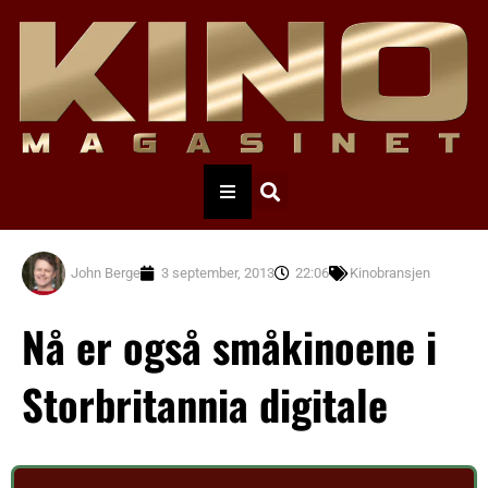
John Berge
3 september, 2013
22:06
Kinobransjen
Nå er også småkinoene i
Storbritannia digitale