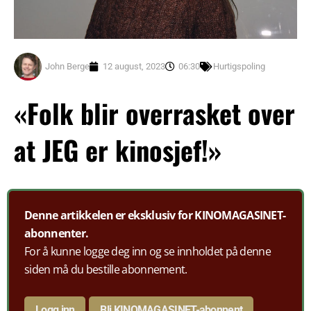
John Berge
12 august, 2023
06:30
Hurtigspoling
«Folk blir overrasket over
at JEG er kinosjef!»
Denne artikkelen er eksklusiv for KINOMAGASINET-
abonnenter.
For å kunne logge deg inn og se innholdet på denne
siden må du bestille abonnement.
Logg inn
Bli KINOMAGASINET-abonnent