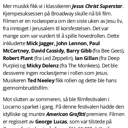
Mer musikk fikk vi i klassikeren
Jesus Christ Superstar
.
Kjempesuksessen på Broadway skulle nå bli film.
Filmen er en rockeopera om den siste uken av Jesu liv,
fra inntoget i Jerusalem til korsfestelsen. Det var
mange som var vurdert til å spille hovedrollen. Dette
inkluderte
Mick Jagger, John Lennon, Paul
McCartney, David Cassidy, Barry Gibb
(fra Bee Gees),
Robert
Plant
(fra Led Zeppelin),
Ian Gillan
(fra Deep
Purple) og
Micky Dolenz
(fra The Monkees). Det ble
dessverre ingen rockestjerne i rollen som Jesus.
Musikeren
Ted
Neeley
fikk rollen og dette ble hans
gjennombruddsfilm.
Mot slutten av sommeren, så ble filmfestivalen i
Locarno sparket i gang. På denne festivalen hadde den
idylliske og muntre
American Grafitti
premiere. Filmen
er regissert av
George Lucas
, som var tilstede på