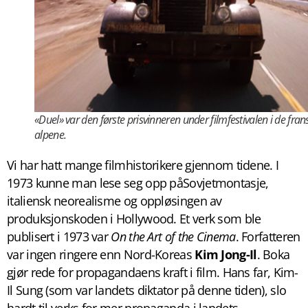
«Duel» var den første prisvinneren under filmfestivalen i de fran
alpene.
Vi har hatt mange filmhistorikere gjennom tidene. I
1973 kunne man lese seg opp påSovjetmontasje,
italiensk neorealisme og oppløsingen av
produksjonskoden i Hollywood. Et verk som ble
publisert i 1973 var
On the Art of the Cinema
. Forfatteren
var ingen ringere enn Nord-Koreas
Kim Jong-Il
. Boka
gjør rede for propagandaens kraft i film. Hans far, Kim-
Il Sung (som var landets diktator på denne tiden), slo
hardt til verks for mer propaganda i landets