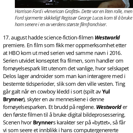
Harrison Ford i «American Grafitti». Dette var en liten rolle, men
Ford sjarmerte skikkelig! Regissør George Lucas kom til å bruke
ham senere i en av verdens største filmfranchiser.
17. august hadde science-fiction-filmen
Westworld
premiere. En film som fikk mer oppmerksomhet etter
at HBO kom ut med serien ved samme navn i 2016.
Serien utvidet konseptet fra filmen, som handler om
fornøyelsespark litt utenom det vanlige, hvor selskapet
Delos lager androider som man kan interagere med i
bestemte tidsperioder, slik som den ville vesten. Ting
går galt når en cowboy kledd i sort (spilt av
Yul
Brynner
), skyter en av menneskene i denne
fornøyelsesparken. Et brudd på reglene.
Westworld
er
den første filmen til å bruke digital bildeprosessering.
Scenen hvor
Brynner
s karakter ser på «byttet», så får
vi som seere et innblikk i hans computergenererte