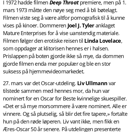
I 1972 hadde filmen
Deep Throat
premiere, men på 1.
mars 1973 måtte den nøye seg med å bli bøtelagt.
Filmen viste seg å være altfor pornografisk til å kunne
vises på kinoer. Dommeren
Joel J. Tyler
anklaget
Mature Enterprises for å vise uanstendig materiale.
Filmen følger den erotiske reisen til
Linda Lovelace
,
som oppdager at klitorisen hennes er i halsen.
Prislappen på boten gjorde ikke så mye, da dommen
gjorde filmen enda mer populær og ble en stor
suksess på hjemmevideomarkedet.
27. mars var det Oscar-utdeling.
Liv Ullmann
var
tilstede sammen med hennes mor, da hun var
nominert for en Oscar for Beste kvinnelige skuespiller.
«Det er så mye morsommere å være nominert. Alle er
vinnere. Og så plutselig, så blir det fire tapere,» fortalte
hun på den røde løperen. Liv vant ikke, men fikk en
Æres-Oscar 50 år senere. På utdelingen presenterte