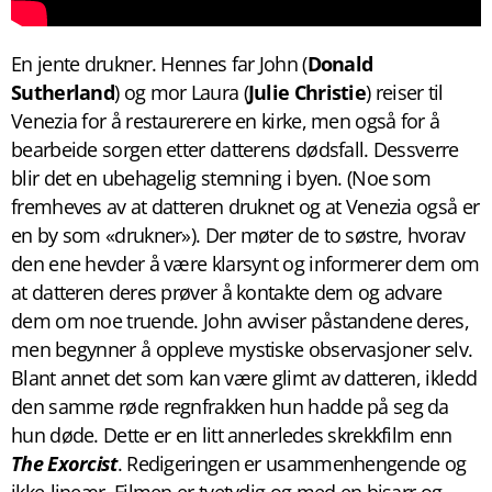
En jente drukner. Hennes far John (
Donald
Sutherland
) og mor Laura (
Julie Christie
) reiser til
Venezia for å restaurerere en kirke, men også for å
bearbeide sorgen etter datterens dødsfall. Dessverre
blir det en ubehagelig stemning i byen. (Noe som
fremheves av at datteren druknet og at Venezia også er
en by som «drukner»). Der møter de to søstre, hvorav
den ene hevder å være klarsynt og informerer dem om
at datteren deres prøver å kontakte dem og advare
dem om noe truende. John avviser påstandene deres,
men begynner å oppleve mystiske observasjoner selv.
Blant annet det som kan være glimt av datteren, ikledd
den samme røde regnfrakken hun hadde på seg da
hun døde. Dette er en litt annerledes skrekkfilm enn
The Exorcist
. Redigeringen er usammenhengende og
ikke-lineær. Filmen er tvetydig og med en bisarr og