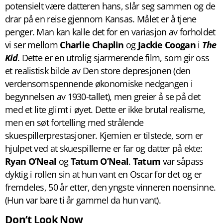
potensielt være datteren hans, slår seg sammen og de
drar på en reise gjennom Kansas. Målet er å tjene
penger. Man kan kalle det for en variasjon av forholdet
vi ser mellom
Charlie Chaplin
og
Jackie Coogan
i
The
Kid
. Dette er en utrolig sjarmerende film, som gir oss
et realistisk bilde av Den store depresjonen (den
verdensomspennende økonomiske nedgangen i
begynnelsen av 1930-tallet), men greier å se på det
med et lite glimt i øyet. Dette er ikke brutal realisme,
men en søt fortelling med strålende
skuespillerprestasjoner. Kjemien er tilstede, som er
hjulpet ved at skuespillerne er far og datter på ekte:
Ryan O’Neal
og
Tatum O’Neal
.
Tatum
var såpass
dyktig i rollen sin at hun vant en Oscar for det og er
fremdeles, 50 år etter, den yngste vinneren noensinne.
(Hun var bare ti år gammel da hun vant).
Don’t Look Now