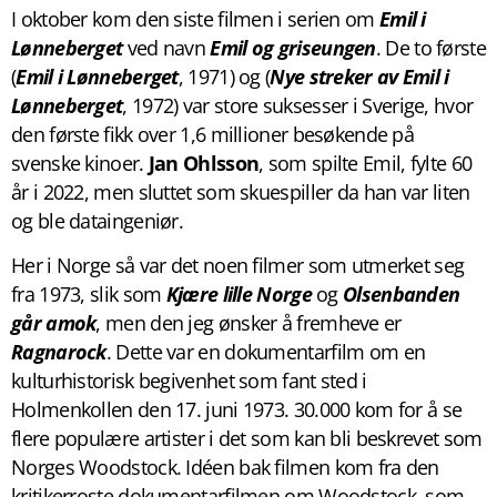
I oktober kom den siste filmen i serien om
Emil i
Lønneberget
ved navn
Emil og griseungen
. De to første
(
Emil i Lønneberget
, 1971) og (
Nye streker av Emil i
Lønneberget
, 1972) var store suksesser i Sverige, hvor
den første fikk over 1,6 millioner besøkende på
svenske kinoer.
Jan Ohlsson
, som spilte Emil, fylte 60
år i 2022, men sluttet som skuespiller da han var liten
og ble dataingeniør.
Her i Norge så var det noen filmer som utmerket seg
fra 1973, slik som
Kjære lille Norge
og
Olsenbanden
går amok
, men den jeg ønsker å fremheve er
Ragnarock
. Dette var en dokumentarfilm om en
kulturhistorisk begivenhet som fant sted i
Holmenkollen den 17. juni 1973. 30.000 kom for å se
flere populære artister i det som kan bli beskrevet som
Norges Woodstock. Idéen bak filmen kom fra den
kritikerroste dokumentarfilmen om Woodstock, som