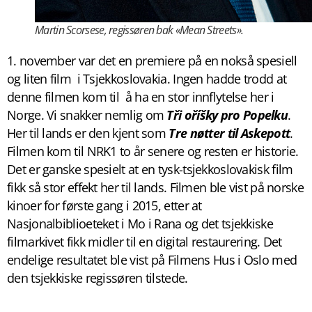
Martin Scorsese, regissøren bak «Mean Streets».
1. november var det en premiere på en nokså spesiell
og liten film i Tsjekkoslovakia. Ingen hadde trodd at
denne filmen kom til å ha en stor innflytelse her i
Norge. Vi snakker nemlig om
Tři oříšky pro Popelku
.
Her til lands er den kjent som
Tre nøtter til Askepott
.
Filmen kom til NRK1 to år senere og resten er historie.
Det er ganske spesielt at en tysk-tsjekkoslovakisk film
fikk så stor effekt her til lands. Filmen ble vist på norske
kinoer for første gang i 2015, etter at
Nasjonalbiblioeteket i Mo i Rana og det tsjekkiske
filmarkivet fikk midler til en digital restaurering. Det
endelige resultatet ble vist på Filmens Hus i Oslo med
den tsjekkiske regissøren tilstede.