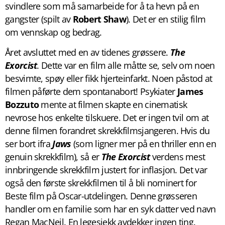
svindlere som må samarbeide for å ta hevn på en
gangster (spilt av
Robert Shaw
). Det er en stilig film
om vennskap og bedrag.
Året avsluttet med en av tidenes grøssere.
The
Exorcist
. Dette var en film alle måtte se, selv om noen
besvimte, spøy eller fikk hjerteinfarkt. Noen påstod at
filmen påførte dem spontanabort! Psykiater
James
Bozzuto
mente at filmen skapte en cinematisk
nevrose hos enkelte tilskuere. Det er ingen tvil om at
denne filmen forandret skrekkfilmsjangeren. Hvis du
ser bort ifra
Jaws
(som ligner mer på en thriller enn en
genuin skrekkfilm), så er
The Exorcist
verdens mest
innbringende skrekkfilm justert for inflasjon. Det var
også den første skrekkfilmen til å bli nominert for
Beste film på Oscar-utdelingen. Denne grøsseren
handler om en familie som har en syk datter ved navn
Regan MacNeil. En legesjekk avdekker ingen ting.