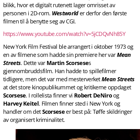
blikk, hvor et digitalt rutenett lager omrisset av
personen i 2D-rom.
Westworld
er derfor den første
filmen til å benytte seg av CGI.
https://www.youtube.com/watch?v=5jCDQvNh85Y
New York Film Festival ble arrangert i oktober 1973 og
en av filmene som hadde sin premiere her var
Mean
Streets
. Dette var
Martin Scorsese
s
gjennombruddsfilm. Han hadde to spillefilmer
tidligere, men det var med mesterverket
Mean
Streets
at det store kinopublikummet og kritikerne oppdaget
Scorsese
. I rollelista finner vi
Robert DeNiro
og
Harvey
Keitel
. Filmen finner sted i New York og
handler om det
Scorsese
er best på: Tøffe skildringer
av organisert kriminalitet.