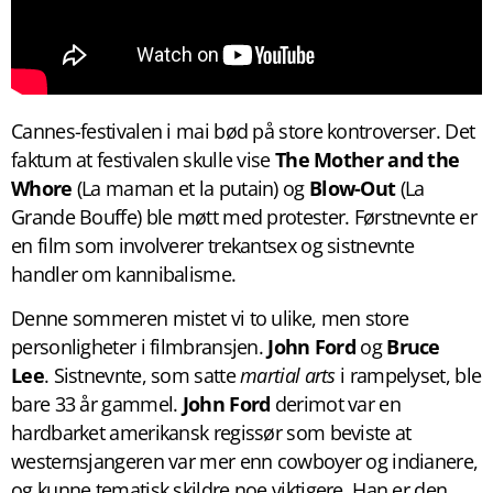
Cannes-festivalen i mai bød på store kontroverser. Det
faktum at festivalen skulle vise
The Mother and the
Whore
(La maman et la putain) og
Blow-Out
(La
Grande Bouffe) ble møtt med protester. Førstnevnte er
en film som involverer trekantsex og sistnevnte
handler om kannibalisme.
Denne sommeren mistet vi to ulike, men store
personligheter i filmbransjen.
John Ford
og
Bruce
Lee
. Sistnevnte, som satte
martial arts
i rampelyset, ble
bare 33 år gammel.
John Ford
derimot var en
hardbarket amerikansk regissør som beviste at
westernsjangeren var mer enn cowboyer og indianere,
og kunne tematisk skildre noe viktigere. Han er den