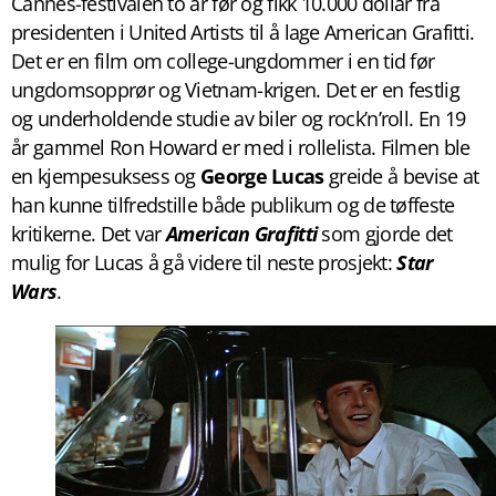
Cannes-festivalen to år før og fikk 10.000 dollar fra
presidenten i United Artists til å lage American Grafitti.
Det er en film om college-ungdommer i en tid før
ungdomsopprør og Vietnam-krigen. Det er en festlig
og underholdende studie av biler og rock’n’roll. En 19
år gammel Ron Howard er med i rollelista. Filmen ble
en kjempesuksess og
George Lucas
greide å bevise at
han kunne tilfredstille både publikum og de tøffeste
kritikerne. Det var
American Grafitti
som gjorde det
mulig for Lucas å gå videre til neste prosjekt:
Star
Wars
.