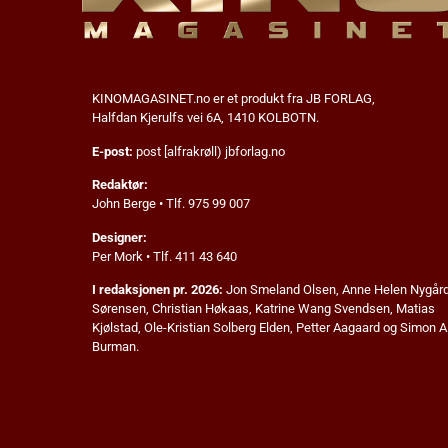
KINOMAGASINET.no
er et produkt fra JB FORLAG,
Halfdan Kjerulfs vei 6A, 1410 KOLBOTN.
E-post:
post [alfrakrøll) jbforlag.no
Redaktør:
John Berge • Tlf. 975 99 007
Designer:
Per Mork • Tlf. 411 43 640
I redaksjonen pr. 2026:
Jon Smeland Olsen,
Anne Helen Nygår
Sørensen, Christian Høkaas, Katrine Wang Svendsen, Matias
Kjølstad,
Ole-Kristian Solberg Elden,
Petter Aagaard
og Simon A
Burman.