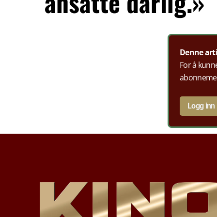
ansatte dårlig.»
Denne art
For å kunne
abonneme
Logg inn