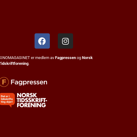
KINOMAGASINET er medlem av
Fagpressen
og
Norsk
Tidskriftforening
.