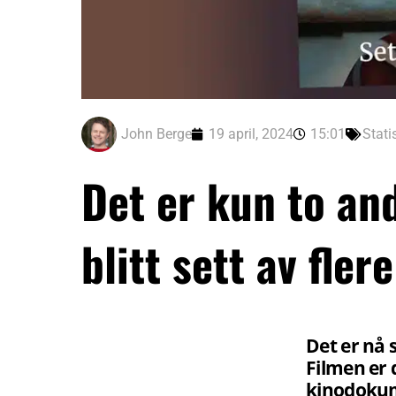
John Berge
19 april, 2024
15:01
Stati
Det er kun to a
blitt sett av fler
Det er nå s
Filmen er 
kinodokum