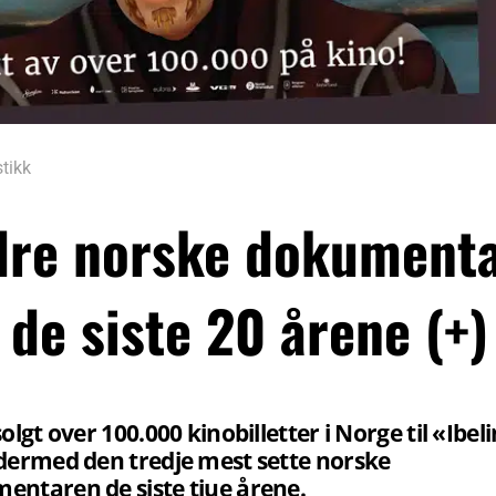
stikk
ndre norske dokumenta
e de siste 20 årene (+)
olgt over 100.000 kinobilletter i Norge til «Ibeli
dermed den tredje mest sette norske
entaren de siste tjue årene.