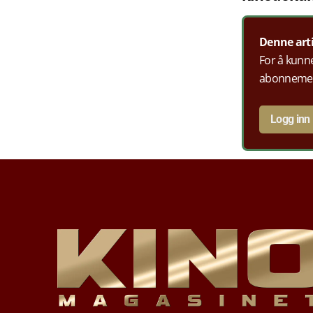
Denne art
For å kunne
abonneme
Logg inn