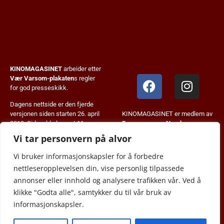
KINOMAGASINET
arbeider etter
Vær Varsom-plakaten
s regler
for god presseskikk.
Dagens nettside er den fjerde
KINOMAGASINET er medlem av
versjonen siden starten 26. april
Fagpressen
og
Norsk
2013. Siden ble lansert 11.
Tidskriftforening
.
januar 2024. KM+ systemet ble
Vi tar personvern på alvor
innført i august 2023.
Vi bruker informasjonskapsler for å forbedre
© 2013-2026 JB Forlag.
nettleseropplevelsen din, vise personlig tilpassede
Alt innhold er copyrightbeskyttet
annonser eller innhold og analysere trafikken vår. Ved å
og kan ikke gjengis uten
klikke "Godta alle", samtykker du til vår bruk av
tillatelse.
informasjonskapsler.