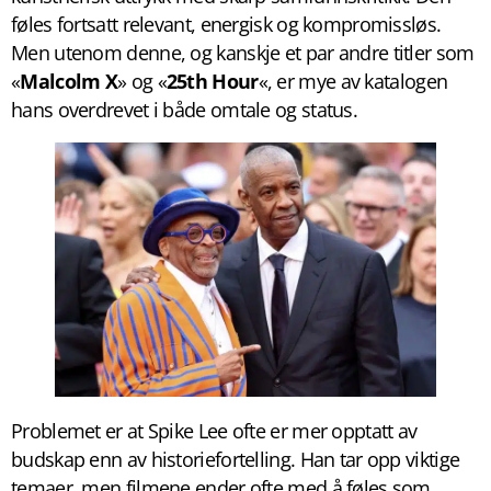
føles fortsatt relevant, energisk og kompromissløs.
Men utenom denne, og kanskje et par andre titler som
«
Malcolm X
» og «
25th Hour
«, er mye av katalogen
hans overdrevet i både omtale og status.
Problemet er at Spike Lee ofte er mer opptatt av
budskap enn av historiefortelling. Han tar opp viktige
temaer, men filmene ender ofte med å føles som