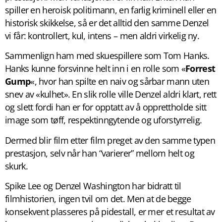
spiller en heroisk politimann, en farlig kriminell eller en
historisk skikkelse, så er det alltid den samme Denzel
vi får: kontrollert, kul, intens – men aldri virkelig ny.
Sammenlign ham med skuespillere som Tom Hanks.
Hanks kunne forsvinne helt inn i en rolle som «
Forrest
Gump
«, hvor han spilte en naiv og sårbar mann uten
snev av «kulhet». En slik rolle ville Denzel aldri klart, rett
og slett fordi han er for opptatt av å opprettholde sitt
image som tøff, respektinngytende og uforstyrrelig.
Dermed blir film etter film preget av den samme typen
prestasjon, selv når han “varierer” mellom helt og
skurk.
Spike Lee og Denzel Washington har bidratt til
filmhistorien, ingen tvil om det. Men at de begge
konsekvent plasseres på pidestall, er mer et resultat av