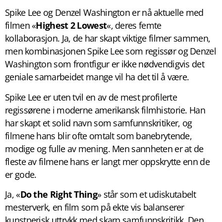
Spike Lee og Denzel Washington er nå aktuelle med
filmen «
Highest 2 Lowest
«, deres femte
kollaborasjon. Ja, de har skapt viktige filmer sammen,
men kombinasjonen Spike Lee som regissør og Denzel
Washington som frontfigur er ikke nødvendigvis det
geniale samarbeidet mange vil ha det til å være.
Spike Lee er uten tvil en av de mest profilerte
regissørene i moderne amerikansk filmhistorie. Han
har skapt et solid navn som samfunnskritiker, og
filmene hans blir ofte omtalt som banebrytende,
modige og fulle av mening. Men sannheten er at de
fleste av filmene hans er langt mer oppskrytte enn de
er gode.
Ja, «
Do the Right Thing
» står som et udiskutabelt
mesterverk, en film som på ekte vis balanserer
kunstnerisk uttrykk med skarp samfunnskritikk. Den