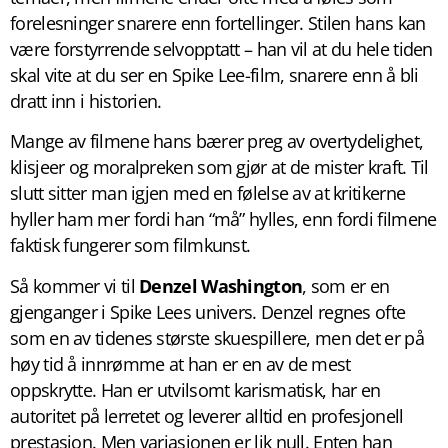
forelesninger snarere enn fortellinger. Stilen hans kan
være forstyrrende selvopptatt – han vil at du hele tiden
skal vite at du ser en Spike Lee-film, snarere enn å bli
dratt inn i historien.
Mange av filmene hans bærer preg av overtydelighet,
klisjeer og moralpreken som gjør at de mister kraft. Til
slutt sitter man igjen med en følelse av at kritikerne
hyller ham mer fordi han “må” hylles, enn fordi filmene
faktisk fungerer som filmkunst.
Så kommer vi til
Denzel Washington
, som er en
gjenganger i Spike Lees univers. Denzel regnes ofte
som en av tidenes største skuespillere, men det er på
høy tid å innrømme at han er en av de mest
oppskrytte. Han er utvilsomt karismatisk, har en
autoritet på lerretet og leverer alltid en profesjonell
prestasjon. Men variasjonen er lik null. Enten han