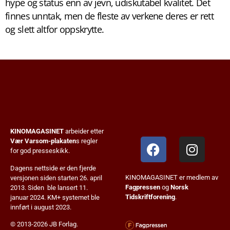
hype og status enn av jevn, udiskutabel kvalitet. Det
finnes unntak, men de fleste av verkene deres er rett
og slett altfor oppskrytte.
KINOMAGASINET
arbeider etter
Vær Varsom-plakaten
s regler
for god presseskikk.
Dagens nettside er den fjerde
KINOMAGASINET er medlem av
versjonen siden starten 26. april
Fagpressen
og
Norsk
2013. Siden ble lansert 11.
Tidskriftforening
.
januar 2024. KM+ systemet ble
innført i august 2023.
© 2013-2026 JB Forlag.