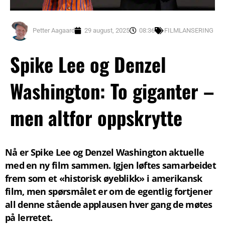
Petter Aagaard
29 august, 2025
08:36
FILMLANSERING
Spike Lee og Denzel
Washington: To giganter –
men altfor oppskrytte
Nå er Spike Lee og Denzel Washington aktuelle
med en ny film sammen. Igjen løftes samarbeidet
frem som et «historisk øyeblikk» i amerikansk
film, men spørsmålet er om de egentlig fortjener
all denne stående applausen hver gang de møtes
på lerretet.