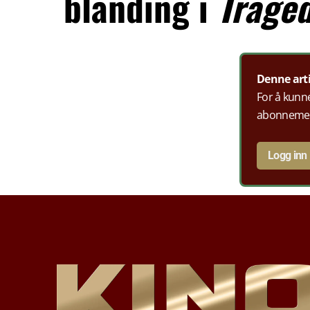
blanding i
Traged
Denne art
For å kunne
abonneme
Logg inn