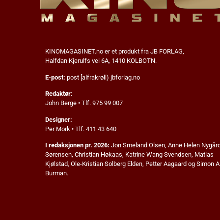
KINOMAGASINET.no
er et produkt fra JB FORLAG,
Halfdan Kjerulfs vei 6A, 1410 KOLBOTN.
E-post:
post [alfrakrøll) jbforlag.no
Redaktør:
John Berge • Tlf. 975 99 007
Designer:
Per Mork • Tlf. 411 43 640
I redaksjonen pr. 2026:
Jon Smeland Olsen,
Anne Helen Nygår
Sørensen, Christian Høkaas, Katrine Wang Svendsen, Matias
Kjølstad,
Ole-Kristian Solberg Elden,
Petter Aagaard
og Simon A
Burman.