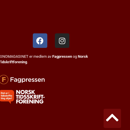
KINOMAGASINET er medlem av
Fagpressen
og
Norsk
Tidskriftforening
.