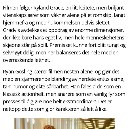
Filmen følger Ryland Grace, en litt keitete, men briljant
vitenskapslærer som våkner alene på et romskip, langt
hjemmefra og med hukommelsen delvis slettet.
Gradvis avdekkes et oppdrag av enorme dimensjoner,
der ikke bare hans eget liv, men hele menneskehetens
skjebne står på spill. Premisset kunne fort blitt tungt og
selvhøytidelig, men her balanseres det hele med en
overraskende letthet.
Ryan Gosling bærer filmen nesten alene, og gjør det
med en sjarmerende blanding av nerdete entusiasme,
tørr humor og ekte sårbarhet. Han føles aldri som en
klassisk actionhelt, men snarere som en vanlig fyr som
presses til å gjøre noe helt ekstraordinært. Det er
nettopp dette som gjør karakteren så lett å like.