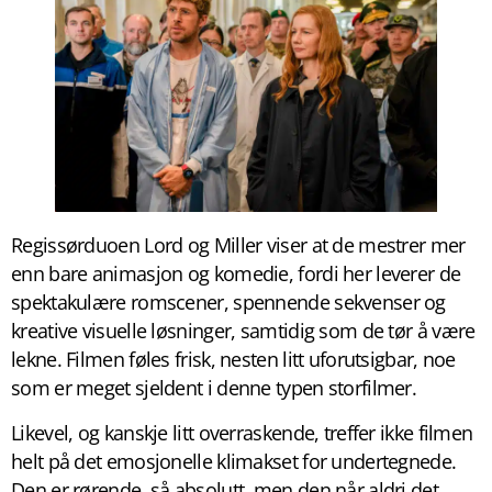
Regissørduoen Lord og Miller viser at de mestrer mer
enn bare animasjon og komedie, fordi her leverer de
spektakulære romscener, spennende sekvenser og
kreative visuelle løsninger, samtidig som de tør å være
lekne. Filmen føles frisk, nesten litt uforutsigbar, noe
som er meget sjeldent i denne typen storfilmer.
Likevel, og kanskje litt overraskende, treffer ikke filmen
helt på det emosjonelle klimakset for undertegnede.
Den er rørende, så absolutt, men den når aldri det