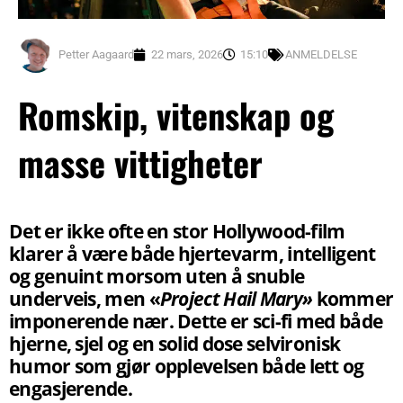
Petter Aagaard
22 mars, 2026
15:10
ANMELDELSE
Romskip, vitenskap og
masse vittigheter
Det er ikke ofte en stor Hollywood-film
klarer å være både hjertevarm, intelligent
og genuint morsom uten å snuble
underveis, men «
Project Hail Mary»
kommer
imponerende nær. Dette er sci-fi med både
hjerne, sjel og en solid dose selvironisk
humor som gjør opplevelsen både lett og
engasjerende.