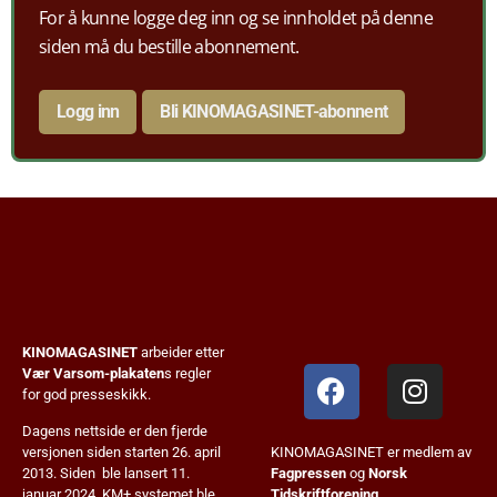
For å kunne logge deg inn og se innholdet på denne
siden må du bestille abonnement.
Logg inn
Bli KINOMAGASINET-abonnent
KINOMAGASINET
arbeider etter
Vær Varsom-plakaten
s regler
for god presseskikk.
Dagens nettside er den fjerde
KINOMAGASINET er medlem av
versjonen siden starten 26. april
Fagpressen
og
Norsk
2013. Siden ble lansert 11.
Tidskriftforening
.
januar 2024. KM+ systemet ble