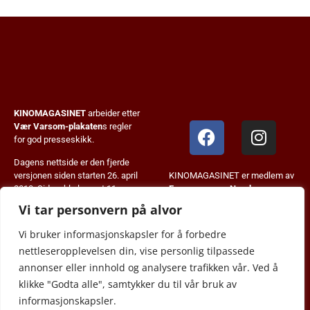
KINOMAGASINET
arbeider etter
Vær Varsom-plakaten
s regler
for god presseskikk.
Dagens nettside er den fjerde
KINOMAGASINET er medlem av
versjonen siden starten 26. april
Fagpressen
og
Norsk
2013. Siden ble lansert 11.
Tidskriftforening
.
januar 2024. KM+ systemet ble
Vi tar personvern på alvor
innført i august 2023.
Vi bruker informasjonskapsler for å forbedre
© 2013-2026 JB Forlag.
nettleseropplevelsen din, vise personlig tilpassede
Alt innhold er copyrightbeskyttet
annonser eller innhold og analysere trafikken vår. Ved å
og kan ikke gjengis uten
klikke "Godta alle", samtykker du til vår bruk av
tillatelse.
informasjonskapsler.