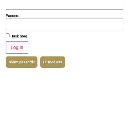
Passord
Husk meg
Glemt passord?
Bli med oss