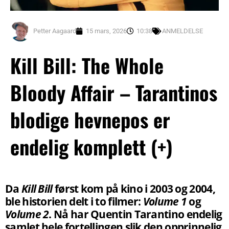
Petter Aagaard
15 mars, 2026
10:38
ANMELDELSE
Kill Bill: The Whole
Bloody Affair – Tarantinos
blodige hevnepos er
endelig komplett (+)
Da
Kill Bill
først kom på kino i 2003 og 2004,
ble historien delt i to filmer:
Volume 1
og
Volume 2
. Nå har Quentin Tarantino endelig
samlet hele fortellingen slik den opprinnelig