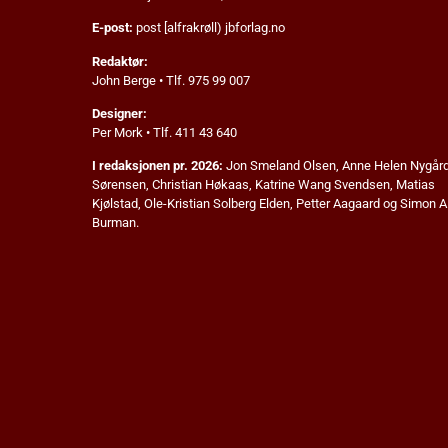
E-post:
post [alfrakrøll) jbforlag.no
Redaktør:
John Berge • Tlf. 975 99 007
Designer:
Per Mork • Tlf. 411 43 640
I redaksjonen pr. 2026:
Jon Smeland Olsen,
Anne Helen Nygår
Sørensen, Christian Høkaas, Katrine Wang Svendsen, Matias
Kjølstad,
Ole-Kristian Solberg Elden,
Petter Aagaard
og Simon A
Burman.