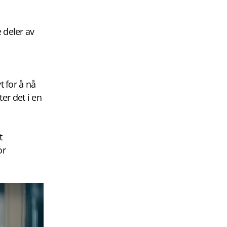
 deler av
t for å nå
er det i en
t
or