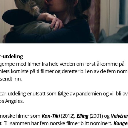
r-utdeling
kjempe med filmer fra hele verden om først å komme på
ts kortliste på ti filmer og deretter bli en av de fem nomi
 sendt inn.
ar-utdeling er utsatt som følge av pandemien og vil bli av
Los Angeles.
r norske filmer som
Kon-Tiki
(2012),
Elling
(2001) og
Veivise
t. Til sammen har fem norske filmer blitt nominert.
Konge