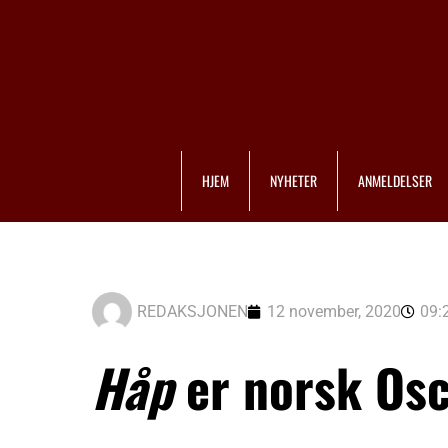
HJEM
NYHETER
ANMELDELSER
REDAKSJONEN
12 november, 2020
09:
Håp
er norsk Os