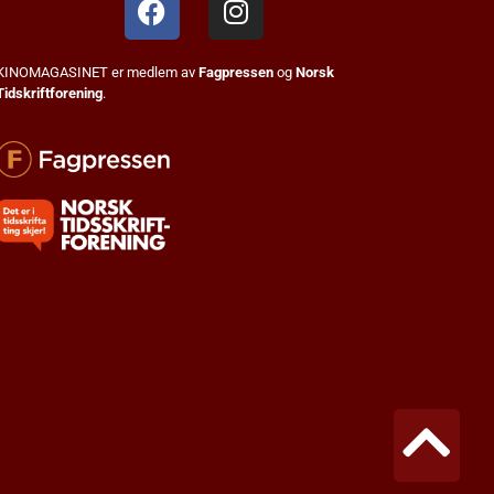
KINOMAGASINET er medlem av
Fagpressen
og
Norsk
Tidskriftforening
.