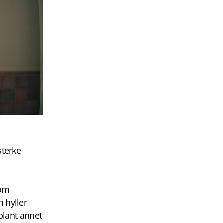
sterke
som
 hyller
 blant annet