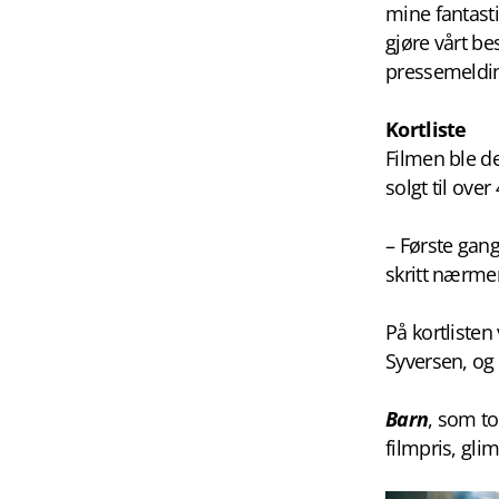
mine fantasti
gjøre vårt be
pressemeldi
Kortliste
Filmen ble d
solgt til over
– Første gang
skritt nærme
På kortlisten v
Syversen, og
Barn
, som t
filmpris, gli