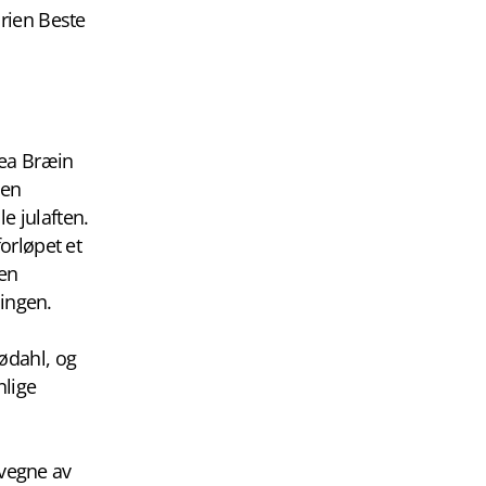
rien Beste
rea Bræin
 en
le julaften.
orløpet et
 en
lingen.
Sødahl, og
nlige
 vegne av