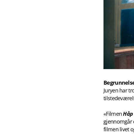
Begrunnels
Juryen har tr
tilstedevære
«Filmen
Håp
gjennomgår en
filmen livet 