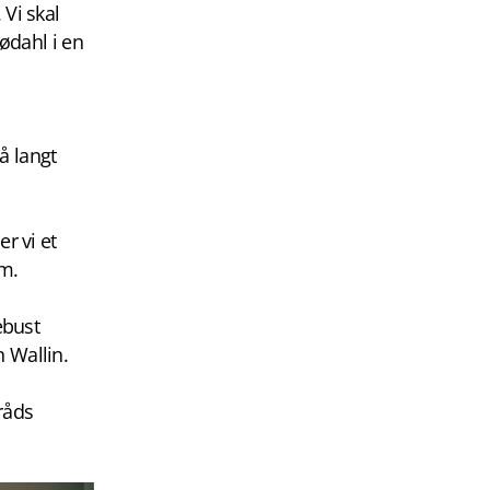
 Vi skal
Sødahl i en
å langt
r vi et
hm.
ebust
n Wallin.
råds