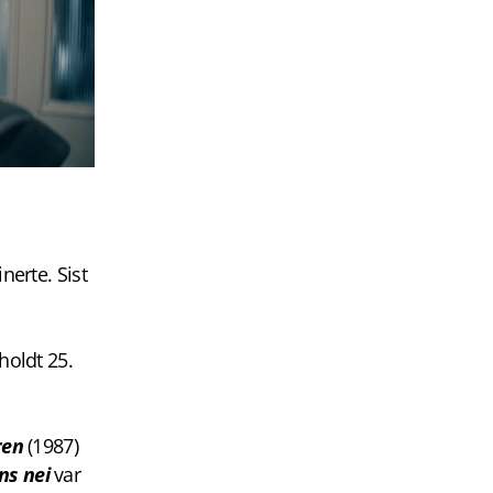
nerte. Sist
holdt 25.
ren
(1987)
ns nei
var