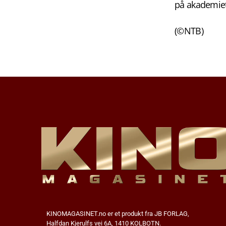
på akademiets
(©NTB)
KINOMAGASINET.no
er et produkt fra JB FORLAG,
Halfdan Kjerulfs vei 6A, 1410 KOLBOTN.