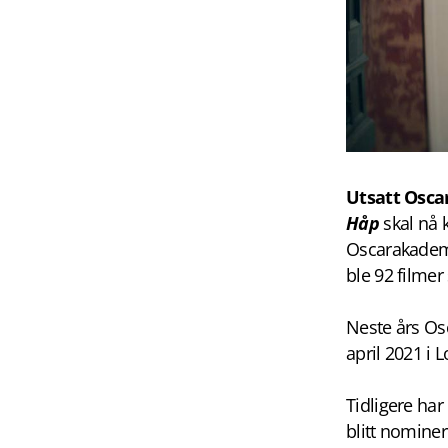
Utsatt Osca
Håp
skal nå 
Oscarakademie
ble 92 filmer
Neste års Osc
april 2021 i 
Tidligere ha
blitt nominer