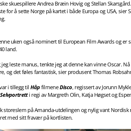
ske skuespillere Andrea Bræin Hovig og Stellan Skarsgård.
ste for å sette Norge på kartet i både Europa og USA, sier 
ng.
enne uken også nominert til European Film Awards og er s
 40 land.
 jeg leste manus, tenkte jeg at denne kan vinne Oscar. Nå e
re, og det føles fantastisk, sier produsent Thomas Robsa
ar i tillegg til
Håp
filmene
Disco
, regissert av Jorunn Mykl
Selvportrett
i regi av Margreth Olin, Katja Høgset og Espe
ok storeslem på Amanda-utdelingen og nylig vant Nordisk 
mret med sitt fravær på kortlisten.