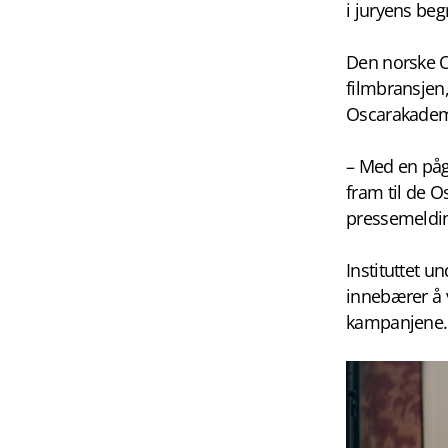
i juryens beg
Den norske Os
filmbransjen,
Oscarakademi
– Med en pågå
fram til de 
pressemelding
Instituttet un
innebærer å 
kampanjene.