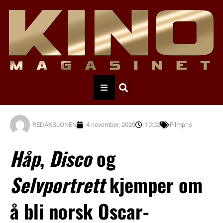
REDAKSJONEN
4 november, 2020
10:02
Filmpris
Håp
,
Disco
og
Selvportrett
kjemper om
å bli norsk Oscar-