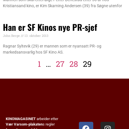
Kristiansand kino, er Kim Skarning Andersen (39) fra Søgne utenfor
Han er SF Kinos nye PR-sjef
John Berge
13. oktober 2013
Ragnar Syltevik (29) er mannen som er nyansatt PR- og
markedsansvarlig hos SF Kino AS.
1
…
27
28
29
KINOMAGASINET
arbeider etter
Vær Varsom-plakaten
s regler