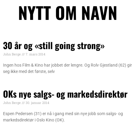
NYTT OM NAVN
30 år og «still going strong»
John Berge
7. mars 2014
Ingen hos Film & Kino har jobbet der lengre. Og Rolv Gjestland (62) gir
seg ikke med det første, selv
OKs nye salgs- og markedsdirektør
John Berge
30. januar 2014
Espen Pedersen (31) er nå i gang med sin nye jobb som salgs- og
markedsdirektør i Oslo Kino (OK).