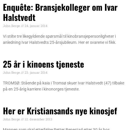
Enquête: Bransjekolleger om Ivar
Halstvedt
John Berge
24. januar 2014
Vi stilte tre likegyldende spørsmål til kinobransjepersonligheter i
anledning Ivar Halstvedts 25-årsjubileum. Her er svarene vi fikk.
25 år i kinoens tjeneste
John Berge
23. januar 2014
TROMSØ: Stående på kaia i Tromsø skuer Ivar Halstvedt (47) tilbake
på en 25-årig karriere i kinonorges tjeneste.
Her er Kristiansands nye kinosjef
John Berge
12. desember 2013
Mannen som skal etterfølge Petter Benestad etter 30 år hos