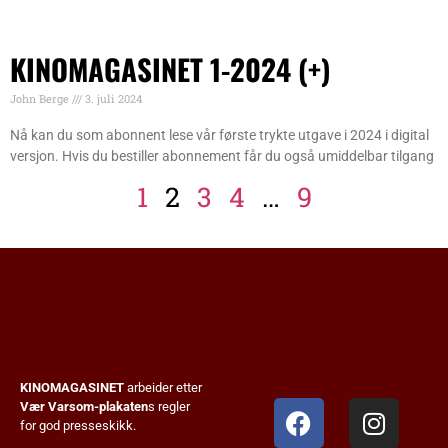
KINOMAGASINET 1-2024 (+)
John Berge
3. juli 2024
Nå kan du som abonnent lese vår første trykte utgave i 2024 i digital
versjon. Hvis du bestiller abonnement får du også umiddelbar tilgang
1
2
3
4
…
9
KINOMAGASINET
arbeider etter
Vær Varsom-plakaten
s regler
for god presseskikk.