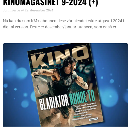
KINOMAGASINET 9-2024 (+)
John Berge
29. desember 2024
Nå kan du som KM+ abonnent lese vår niende trykte utgave i 2024 i
digital versjon. Dette er desember/januar-utgaven, som også er