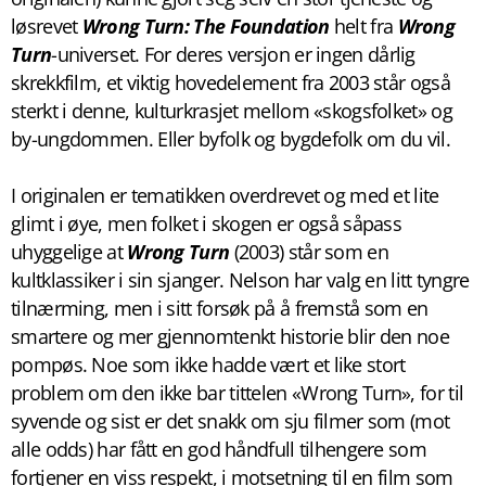
løsrevet
Wrong Turn: The Foundation
helt fra
Wrong
Turn
-universet. For deres versjon er ingen dårlig
skrekkfilm, et viktig hovedelement fra 2003 står også
sterkt i denne, kulturkrasjet mellom «skogsfolket» og
by-ungdommen. Eller byfolk og bygdefolk om du vil.
I originalen er tematikken overdrevet og med et lite
glimt i øye, men folket i skogen er også såpass
uhyggelige at
Wrong Turn
(2003) står som en
kultklassiker i sin sjanger. Nelson har valg en litt tyngre
tilnærming, men i sitt forsøk på å fremstå som en
smartere og mer gjennomtenkt historie blir den noe
pompøs. Noe som ikke hadde vært et like stort
problem om den ikke bar tittelen «Wrong Turn», for til
syvende og sist er det snakk om sju filmer som (mot
alle odds) har fått en god håndfull tilhengere som
fortjener en viss respekt, i motsetning til en film som