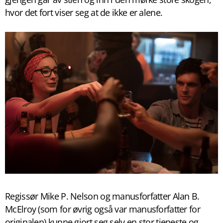
hvor det fort viser seg at de ikke er alene.
Regissør Mike P. Nelson og manusforfatter Alan B.
McElroy (som for øvrig også var manusforfatter for
originalen) kunne gjort seg selv en stor tjeneste og