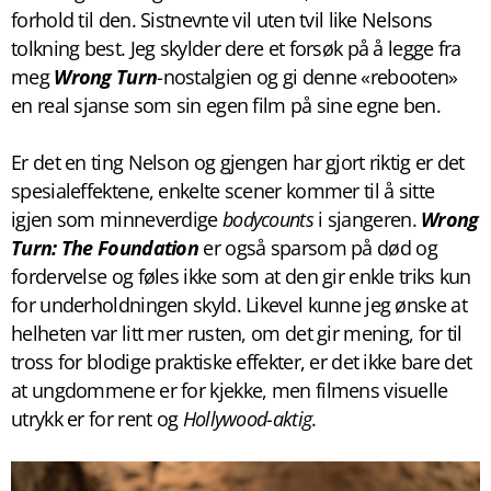
forhold til den. Sistnevnte vil uten tvil like Nelsons
tolkning best. Jeg skylder dere et forsøk på å legge fra
meg
Wrong Turn
-nostalgien og gi denne «rebooten»
en real sjanse som sin egen film på sine egne ben.
Er det en ting Nelson og gjengen har gjort riktig er det
spesialeffektene, enkelte scener kommer til å sitte
igjen som minneverdige
bodycounts
i sjangeren.
Wrong
Turn: The Foundation
er også sparsom på død og
fordervelse og føles ikke som at den gir enkle triks kun
for underholdningen skyld. Likevel kunne jeg ønske at
helheten var litt mer rusten, om det gir mening, for til
tross for blodige praktiske effekter, er det ikke bare det
at ungdommene er for kjekke, men filmens visuelle
utrykk er for rent og
Hollywood-aktig
.