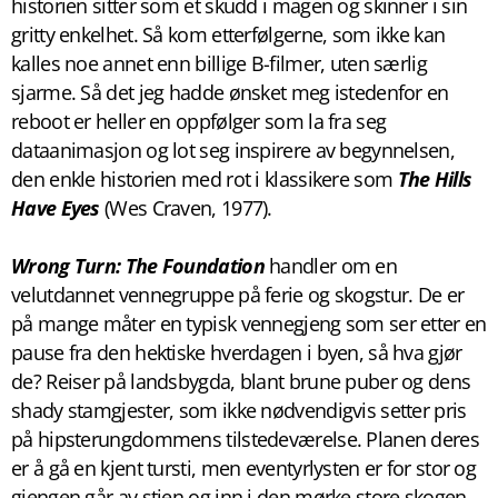
historien sitter som et skudd i magen og skinner i sin
gritty enkelhet. Så kom etterfølgerne, som ikke kan
kalles noe annet enn billige B-filmer, uten særlig
sjarme. Så det jeg hadde ønsket meg istedenfor en
reboot er heller en oppfølger som la fra seg
dataanimasjon og lot seg inspirere av begynnelsen,
den enkle historien med rot i klassikere som
The Hills
Have Eyes
(Wes Craven, 1977).
Wrong Turn: The Foundation
handler om en
velutdannet vennegruppe på ferie og skogstur. De er
på mange måter en typisk vennegjeng som ser etter en
pause fra den hektiske hverdagen i byen, så hva gjør
de? Reiser på landsbygda, blant brune puber og dens
shady stamgjester, som ikke nødvendigvis setter pris
på hipsterungdommens tilstedeværelse. Planen deres
er å gå en kjent tursti, men eventyrlysten er for stor og
gjengen går av stien og inn i den mørke store skogen,