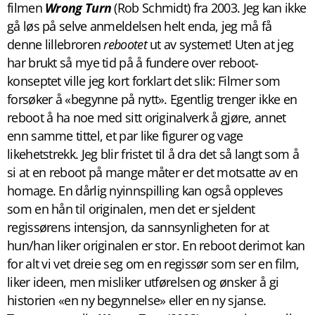
filmen
Wrong Turn
(Rob Schmidt) fra 2003. Jeg kan ikke
gå løs på selve anmeldelsen helt enda, jeg må få
denne lillebroren
rebootet
ut av systemet! Uten at jeg
har brukt så mye tid på å fundere over reboot-
konseptet ville jeg kort forklart det slik: Filmer som
forsøker å «begynne på nytt». Egentlig trenger ikke en
reboot å ha noe med sitt originalverk å gjøre, annet
enn samme tittel, et par like figurer og vage
likehetstrekk. Jeg blir fristet til å dra det så langt som å
si at en reboot på mange måter er det motsatte av en
homage. En dårlig nyinnspilling kan også oppleves
som en hån til originalen, men det er sjeldent
regissørens intensjon, da sannsynligheten for at
hun/han liker originalen er stor. En reboot derimot kan
for alt vi vet dreie seg om en regissør som ser en film,
liker ideen, men misliker utførelsen og ønsker å gi
historien «en ny begynnelse» eller en ny sjanse.