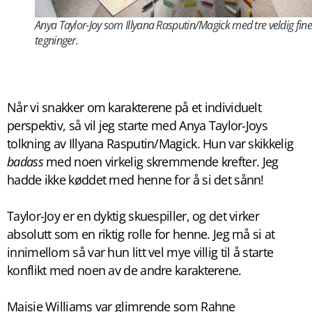
Anya Taylor-Joy som Illyana Rasputin/Magick med tre veldig fine
tegninger.
Når vi snakker om karakterene på et individuelt
perspektiv, så vil jeg starte med Anya Taylor-Joys
tolkning av Illyana Rasputin/Magick. Hun var skikkelig
badass
med noen virkelig skremmende krefter. Jeg
hadde ikke køddet med henne for å si det sånn!
Taylor-Joy er en dyktig skuespiller, og det virker
absolutt som en riktig rolle for henne. Jeg må si at
innimellom så var hun litt vel mye villig til å starte
konflikt med noen av de andre karakterene.
Maisie Williams var glimrende som Rahne