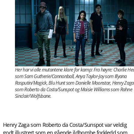
Her har vi alle mutantene klare for kamp: Fra høyre: Charlie He
som Sam Gutherie/Cannonball, Anya Taylor-Joy som Illyana
Rasputin/Magick, Blu Hunt som Danielle Moonstar, Henry Zaga
som Roberto da Costa/Sunspot og Maisie Williams som Rahne
Sinclair/Wolfsbane.
Henry Zaga som Roberto da Costa/Sunspot var veldig
godt illustrert som en gående ildbombe forkledd som