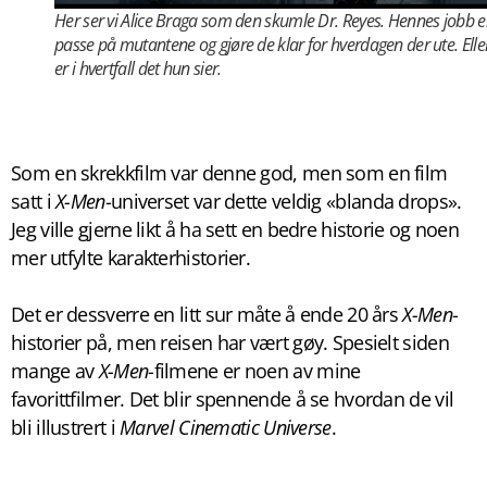
Her ser vi Alice Braga som den skumle Dr. Reyes. Hennes jobb e
passe på mutantene og gjøre de klar for hverdagen der ute. Elle
er i hvertfall det hun sier.
Som en skrekkfilm var denne god, men som en film
satt i
X-Men
-universet var dette veldig «blanda drops».
Jeg ville gjerne likt å ha sett en bedre historie og noen
mer utfylte karakterhistorier.
Det er dessverre en litt sur måte å ende 20 års
X-Men
-
historier på, men reisen har vært gøy. Spesielt siden
mange av
X-Men
-filmene er noen av mine
favorittfilmer. Det blir spennende å se hvordan de vil
bli illustrert i
Marvel Cinematic Universe
.