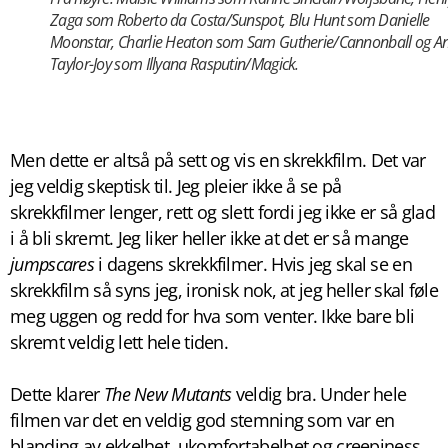
Zaga som Roberto da Costa/Sunspot, Blu Hunt som Danielle
Moonstar, Charlie Heaton som Sam Gutherie/Cannonball og A
Taylor-Joy som Illyana Rasputin/Magick.
Men dette er altså på sett og vis en skrekkfilm. Det var
jeg veldig skeptisk til. Jeg pleier ikke å se på
skrekkfilmer lenger, rett og slett fordi jeg ikke er så glad
i å bli skremt. Jeg liker heller ikke at det er så mange
jumpscares
i dagens skrekkfilmer. Hvis jeg skal se en
skrekkfilm så syns jeg, ironisk nok, at jeg heller skal føle
meg uggen og redd for hva som venter. Ikke bare bli
skremt veldig lett hele tiden.
Dette klarer
The New Mutants
veldig bra. Under hele
filmen var det en veldig god stemning som var en
blanding av ekkelhet, ukomfortabelhet og creepiness.