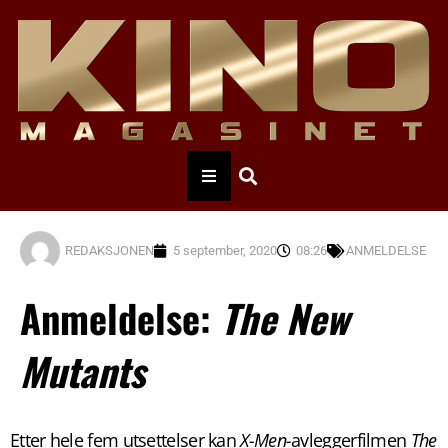
REDAKSJONEN
5 september, 2020
08:26
ANMELDELSE
Anmeldelse:
The New
Mutants
Etter hele fem utsettelser kan
X-Men-
avleggerfilmen
The