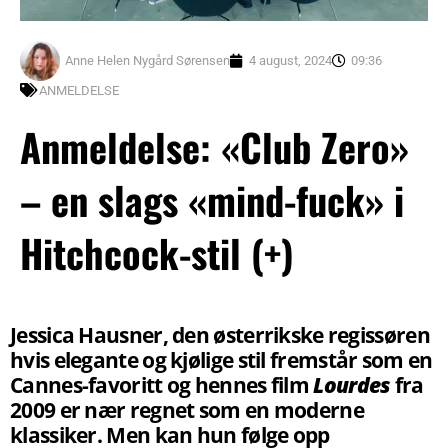
Anne Helen Nygård Sørensen
4 august, 2024
09:36
ANMELDELSE
Anmeldelse: «Club Zero»
– en slags «mind-fuck» i
Hitchcock-stil (+)
Jessica Hausner, den østerrikske regissøren
hvis elegante og kjølige stil fremstår som en
Cannes-favoritt og hennes film
Lourdes
fra
2009 er nær regnet som en moderne
klassiker. Men kan hun følge opp