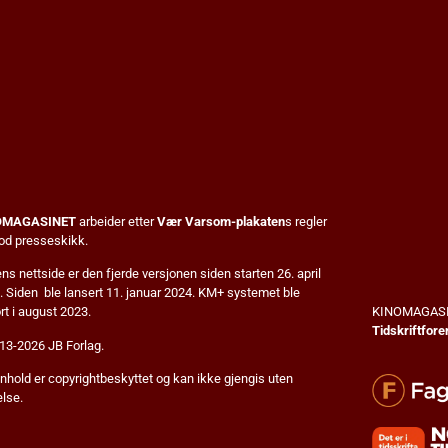
OMAGASINET
arbeider etter
Vær Varsom-plakaten
s regler
god presseskikk.
s nettside er den fjerde versjonen siden starten 26. april
. Siden ble lansert 11. januar 2024. KM+ systemet ble
KINOMAGASI
rt i august 2023.
Tidskriftfore
13-2026 JB Forlag.
nnhold er copyrightbeskyttet og kan ikke gjengis uten
else.