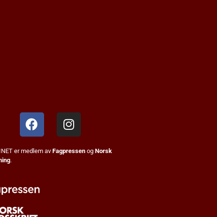
NET er medlem av
Fagpressen
og
Norsk
ning
.