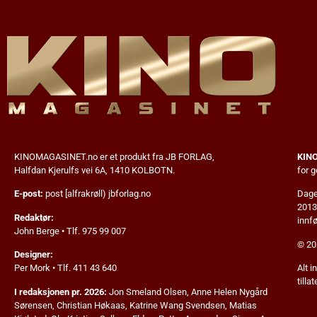
KINOMAGASINET.no
er et produkt fra JB FORLAG,
KIN
Halfdan Kjerulfs vei 6A, 1410 KOLBOTN.
for 
E-post:
post [alfrakrøll) jbforlag.no
Dagen
2013
Redaktør:
innfø
John Berge • Tlf. 975 99 007
© 20
Designer:
Per Mork • Tlf. 411 43 640
Alt i
tillat
I redaksjonen pr. 2026:
Jon Smeland Olsen,
Anne Helen Nygård
Sørensen, Christian Høkaas, Katrine Wang Svendsen, Matias