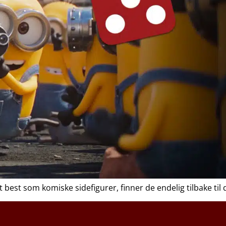
ert best som komiske sidefigurer, finner de endelig tilbake t