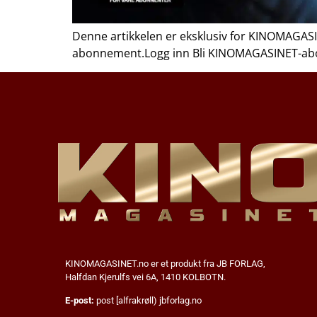
Denne artikkelen er eksklusiv for KINOMAGASI
abonnement.Logg inn Bli KINOMAGASINET-a
KINOMAGASINET.no
er et produkt fra JB FORLAG,
Halfdan Kjerulfs vei 6A, 1410 KOLBOTN.
E-post:
post [alfrakrøll) jbforlag.no