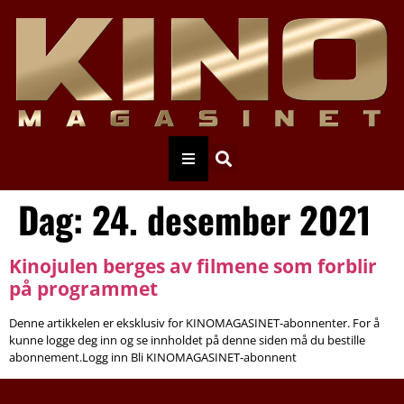
Dag:
24. desember 2021
Kinojulen berges av filmene som forblir
på programmet
Denne artikkelen er eksklusiv for KINOMAGASINET-abonnenter. For å
kunne logge deg inn og se innholdet på denne siden må du bestille
abonnement.Logg inn Bli KINOMAGASINET-abonnent