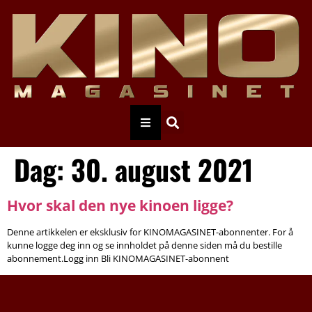
Dag:
30. august 2021
Hvor skal den nye kinoen ligge?
Denne artikkelen er eksklusiv for KINOMAGASINET-abonnenter. For å
kunne logge deg inn og se innholdet på denne siden må du bestille
abonnement.Logg inn Bli KINOMAGASINET-abonnent