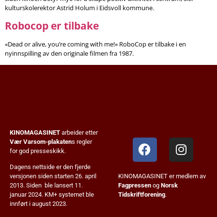
kulturskolerektor Astrid Holum i Eidsvoll kommune.
Robocop er tilbake
«Dead or alive, you’re coming with me!» RoboCop er tilbake i en
nyinnspilling av den originale filmen fra 1987.
KINOMAGASINET
arbeider etter
Vær Varsom-plakaten
s regler
for god presseskikk.
Dagens nettside er den fjerde
KINOMAGASINET er medlem av
versjonen siden starten 26. april
Fagpressen
og
Norsk
2013. Siden ble lansert 11.
Tidskriftforening
.
januar 2024. KM+ systemet ble
innført i august 2023.