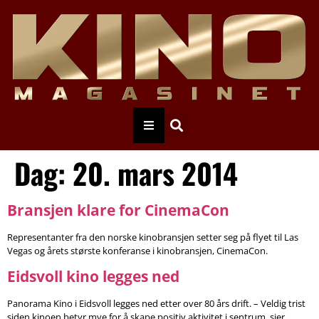
Dag:
20. mars 2014
Bransjen klare for CinemaCon
Representanter fra den norske kinobransjen setter seg på flyet til Las
Vegas og årets største konferanse i kinobransjen, CinemaCon.
Eidsvoll kino legges ned
Panorama Kino i Eidsvoll legges ned etter over 80 års drift. – Veldig trist
siden kinoen betyr mye for å skape positiv aktivitet i sentrum, sier