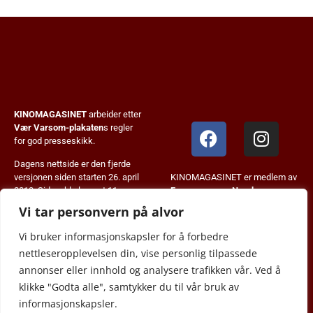
KINOMAGASINET
arbeider etter
Vær Varsom-plakaten
s regler
for god presseskikk.
Dagens nettside er den fjerde
KINOMAGASINET er medlem av
versjonen siden starten 26. april
Fagpressen
og
Norsk
2013. Siden ble lansert 11.
Tidskriftforening
.
januar 2024. KM+ systemet ble
Vi tar personvern på alvor
innført i august 2023.
Vi bruker informasjonskapsler for å forbedre
© 2013-2026 JB Forlag.
nettleseropplevelsen din, vise personlig tilpassede
Alt innhold er copyrightbeskyttet
annonser eller innhold og analysere trafikken vår. Ved å
og kan ikke gjengis uten
klikke "Godta alle", samtykker du til vår bruk av
tillatelse.
informasjonskapsler.