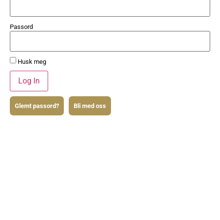
Passord
Husk meg
Glemt passord?
Bli med oss