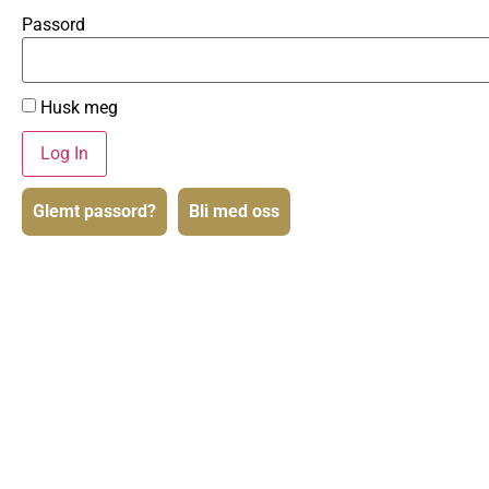
Passord
Husk meg
Glemt passord?
Bli med oss