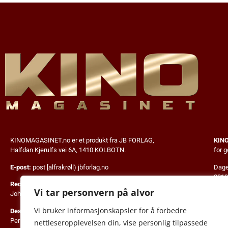
KINOMAGASINET.no
er et produkt fra JB FORLAG,
KIN
Halfdan Kjerulfs vei 6A, 1410 KOLBOTN.
for 
E-post:
post [alfrakrøll) jbforlag.no
Dagen
2013
Redaktør:
innfø
Vi tar personvern på alvor
John Berge • Tlf. 975 99 007
© 20
Vi bruker informasjonskapsler for å forbedre
Designer:
Per Mork • Tlf. 411 43 640
Alt i
nettleseropplevelsen din, vise personlig tilpassede