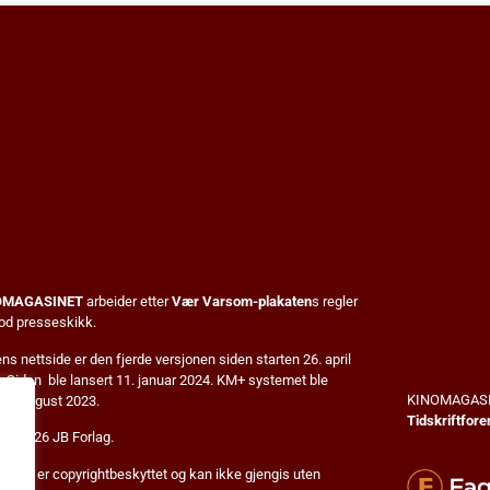
OMAGASINET
arbeider etter
Vær Varsom-plakaten
s regler
god presseskikk.
s nettside er den fjerde versjonen siden starten 26. april
. Siden ble lansert 11. januar 2024. KM+ systemet ble
KINOMAGASI
rt i august 2023.
Tidskriftfore
13-2026 JB Forlag.
nnhold er copyrightbeskyttet og kan ikke gjengis uten