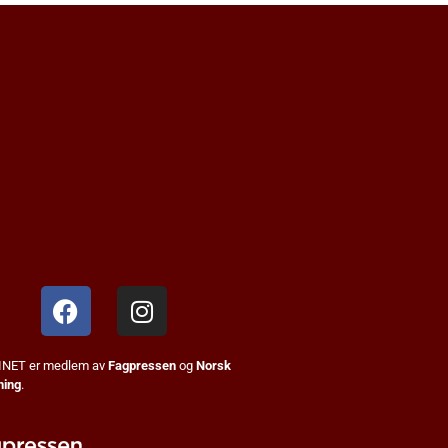
NET er medlem av
Fagpressen
og
Norsk
ning
.