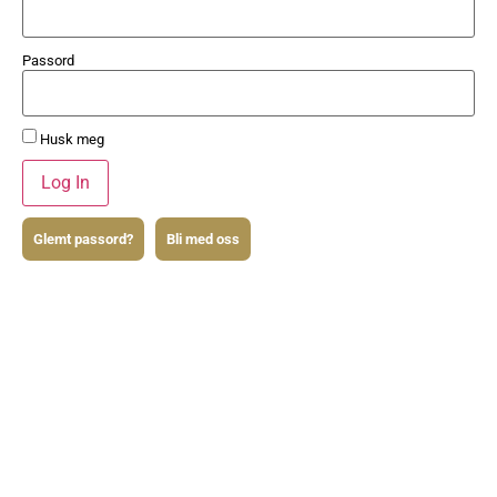
Passord
Husk meg
Glemt passord?
Bli med oss