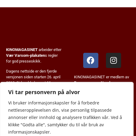
KINOMAGASINET
arbeider etter
Vær Varsom-plakaten
s regler
for god presseskikk.
Dagens nettside er den fjerde
KINOMAGASINET er medlem av
versjonen siden starten 26. april
Fagpressen
og
Norsk
2013. Siden ble lansert 11.
Tidskriftforening
.
januar 2024. KM+ systemet ble
Vi tar personvern på alvor
innført i august 2023.
Vi bruker informasjonskapsler for å forbedre
© 2013-2026 JB Forlag.
nettleseropplevelsen din, vise personlig tilpassede
Alt innhold er copyrightbeskyttet
annonser eller innhold og analysere trafikken vår. Ved å
og kan ikke gjengis uten
klikke "Godta alle", samtykker du til vår bruk av
tillatelse.
informasjonskapsler.